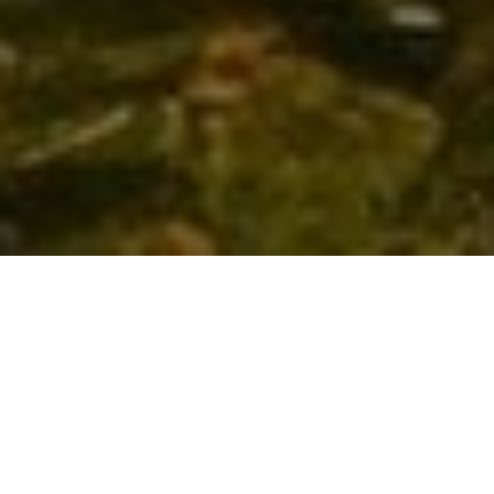
Mehr erfahren >>
Modernisierung, Wartung oder
Reparatur – wir freuen uns auf Ihre
Anfrage
Sie entscheiden, wie Sie mit uns in Kontakt treten
wollen. Unter Telefon
02241/50257
sind wir
freundlich, gewissenhaft und ehrlich für Ihre
Wünsche und Fragen da.
Montag – Donnerstag:
07.00 Uhr – 17.00 Uhr
Freitag:
07.00 Uhr – 13.00 Uhr