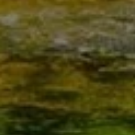
HEIZUNG SEIT 1991
Oliver Höllen Heiztechnik
Haustechnik – Ihr Partner für Alles
rund um das Thema Heiztechnik,
Installationen und Badsanierungen
aller Art.
Was erwarten Sie von Ihrer neuen Heizung? Wie
sieht das Bad Ihrer Träume aus? Und welche
Ausstattung fehlt Ihnen noch zu Ihrem Wohnglück?
Sprechen Sie mit uns. Wir sind Ihr Partner in St.
Augustin, Köln, Bonn und Umgebung für alle Fragen
rund um die Heizungsmodernisierung,
Badsanierung, Haustechnik und Wohnraumlüftung.
Gemeinsam finden wir für Sie die passenden
Lösungen, mit denen Sie sich in Ihrem Zuhause
nachhaltig wohlfühlen. Dazu gehören auch Themen
wie Barrierefreiheit oder Trinkwasserhygiene.
Wie können wir Ihnen weiterhelfen?